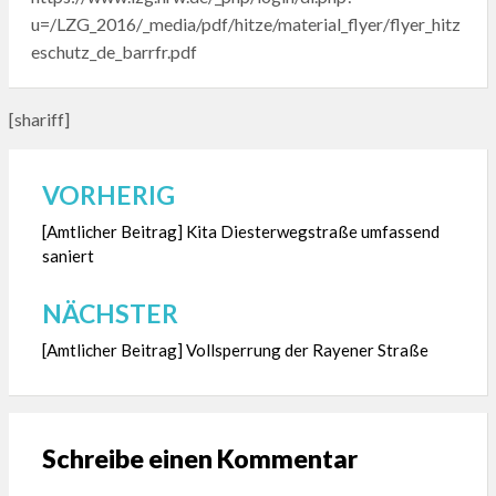
u=/LZG_2016/_media/pdf/hitze/material_flyer/flyer_hitz
eschutz_de_barrfr.pdf
[shariff]
VORHERIG
Beitragsnavigation
[Amtlicher Beitrag] Kita Diesterwegstraße umfassend
saniert
NÄCHSTER
[Amtlicher Beitrag] Vollsperrung der Rayener Straße
Schreibe einen Kommentar