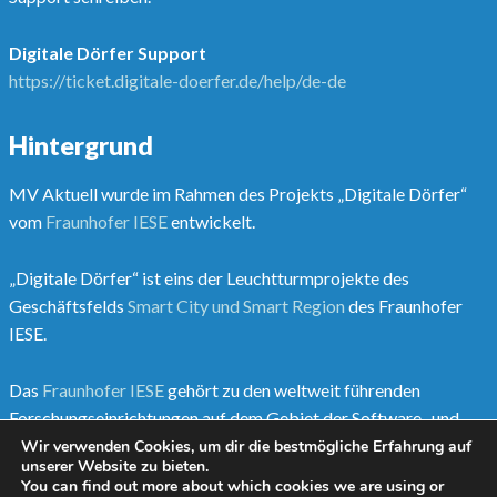
Digitale Dörfer Support
https://ticket.digitale-doerfer.de/help/de-de
Hintergrund
MV Aktuell wurde im Rahmen des Projekts „Digitale Dörfer“
vom
Fraunhofer IESE
entwickelt.
„Digitale Dörfer“ ist eins der Leuchtturmprojekte des
Geschäftsfelds
Smart City und Smart Region
des Fraunhofer
IESE.
Das
Fraunhofer IESE
gehört zu den weltweit führenden
Forschungseinrichtungen auf dem Gebiet der Software- und
Systementwicklungsmethoden.
Wir verwenden Cookies, um dir die bestmögliche Erfahrung auf
unserer Website zu bieten.
You can find out more about which cookies we are using or