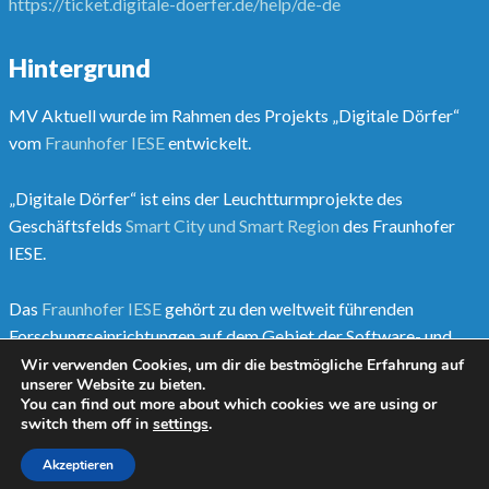
https://ticket.digitale-doerfer.de/help/de-de
Hintergrund
MV Aktuell wurde im Rahmen des Projekts „Digitale Dörfer“
vom
Fraunhofer IESE
entwickelt.
„Digitale Dörfer“ ist eins der Leuchtturmprojekte des
Geschäftsfelds
Smart City und Smart Region
des Fraunhofer
IESE.
Das
Fraunhofer IESE
gehört zu den weltweit führenden
Forschungseinrichtungen auf dem Gebiet der Software- und
Systementwicklungsmethoden.
Wir verwenden Cookies, um dir die bestmögliche Erfahrung auf
unserer Website zu bieten.
You can find out more about which cookies we are using or
Mehr unter
www.digitale-doerfer.de
switch them off in
settings
.
Akzeptieren