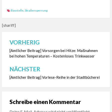
Baustelle
,
Straßensperrung
[shariff]
VORHERIG
Beitragsnavigation
[Amtlicher Beitrag] Vorsorgen bei Hitze: Maßnahmen
bei hohen Temperaturen – Kostenloses Trinkwasser
NÄCHSTER
[Amtlicher Beitrag] Vorlese-Reihe in der Stadtbücherei
Schreibe einen Kommentar
Deine E-Mail-Adresse wird nicht veröffentlicht.