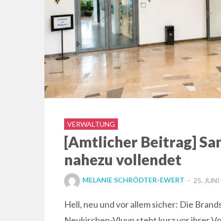
VERWALTUNG
[Amtlicher Beitrag] Sa
nahezu vollendet
POSTED
MELANIE SCHRÖDTER-EWERT
25. JUNI
ON
Hell, neu und vor allem sicher: Die Bran
Neukirchen-Vluyn steht kurz vor ihrer Vo