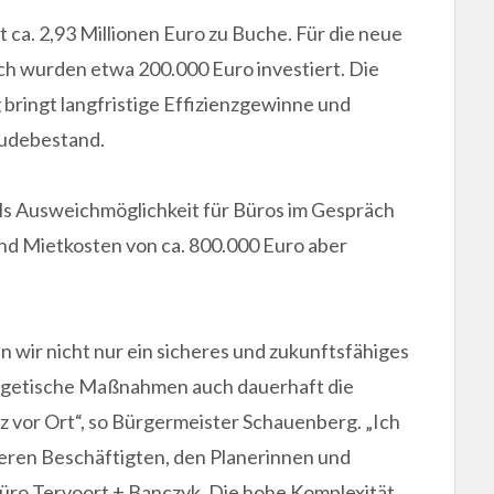
 ca. 2,93 Millionen Euro zu Buche. Für die neue
h wurden etwa 200.000 Euro investiert. Die
 bringt langfristige Effizienzgewinne und
äudebestand.
ls Ausweichmöglichkeit für Büros im Gespräch
nd Mietkosten von ca. 800.000 Euro aber
 wir nicht nur ein sicheres und zukunftsfähiges
rgetische Maßnahmen auch dauerhaft die
 vor Ort“, so Bürgermeister Schauenberg. „Ich
eren Beschäftigten, den Planerinnen und
üro Tervoort + Banczyk. Die hohe Komplexität