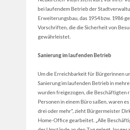
bei laufendem Betrieb der Stadtverwalt
Erweiterungsbau, das 1954 bzw. 1986 ge
Vorschriften, die die Sicherheit von B
gewährleistet.
Sanierung im laufenden Betrieb
Um die Erreichbarkeit für Bürgerinnen u
Sanierung im laufenden Betrieb in mehre
wurden freigezogen, die Beschäftigten 
Personen in einem Büro saßen, waren es
drei oder mehr“, zieht Bürgermeister D
Home-Office gearbeitet. „Alle Beschäfti
der Umstände an den Tag gelegt. Insges