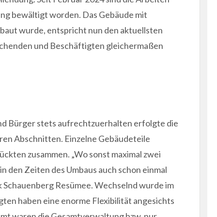
ung bewältigt worden. Das Gebäude mit
baut wurde, entspricht nun den aktuellsten
esuchenden und Beschäftigten gleichermaßen
nd Bürger stets aufrechtzuerhalten erfolgte die
ren Abschnitten. Einzelne Gebäudeteile
rückten zusammen. „Wo sonst maximal zwei
 in den Zeiten des Umbaus auch schon einmal
irk Schauenberg Resümee. Wechselnd wurde im
gten haben eine enorme Flexibilität angesichts
amt waren die Gesamtverwaltung bzw. nur