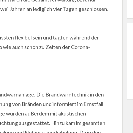
wei Jahren an lediglich vier Tagen geschlossen.
ssten flexibel sein und tagten während der
so wie auch schon zu Zeiten der Corona-
Brandwarnanlage. Die Brandwarntechnik in den
nung von Bränden und informiert im Ernstfall
ege wurden außerdem mit akustischen
uchtung ausgestattet. Hinzu kam im gesamten
eilung und Netzwerkverkabelung. Da in den