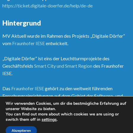
https://ticket.digitale-doerfer.de/help/de-de
Hintergrund
MV Aktuell wurde im Rahmen des Projekts „Digitale Dörfer“
vom
Fraunhofer IESE
entwickelt.
„Digitale Dörfer“ ist eins der Leuchtturmprojekte des
Geschäftsfelds
Smart City und Smart Region
des Fraunhofer
IESE.
Das
Fraunhofer IESE
gehört zu den weltweit führenden
Forschungseinrichtungen auf dem Gebiet der Software- und
Systementwicklungsmethoden.
Wir verwenden Cookies, um dir die bestmögliche Erfahrung auf
unserer Website zu bieten.
You can find out more about which cookies we are using or
Mehr unter
www.digitale-doerfer.de
switch them off in
settings
.
Akzeptieren