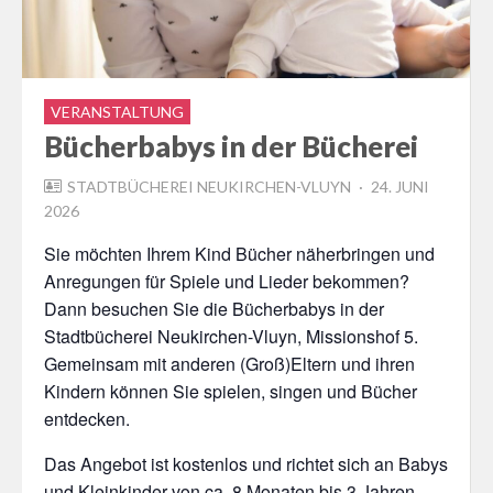
VERANSTALTUNG
Bücherbabys in der Bücherei
POSTED
STADTBÜCHEREI NEUKIRCHEN-VLUYN
24. JUNI
ON
2026
Sie möchten Ihrem Kind Bücher näherbringen und
Anregungen für Spiele und Lieder bekommen?
Dann besuchen Sie die Bücherbabys in der
Stadtbücherei Neukirchen-Vluyn, Missionshof 5.
Gemeinsam mit anderen (Groß)Eltern und ihren
Kindern können Sie spielen, singen und Bücher
entdecken.
Das Angebot ist kostenlos und richtet sich an Babys
und Kleinkinder von ca. 8 Monaten bis 3 Jahren.